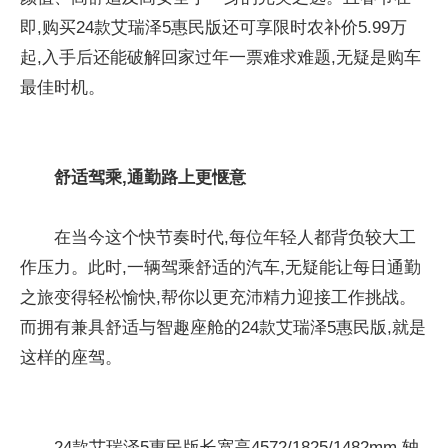
即,购买24款艾瑞泽5惠民版还可享限时农补价5.99万
起,入手后还能破解回家过年一票难求难题,无疑是购车
最佳时机。
舒适
驾乘
,
通勤路上更惬意
在当今这个快节奏时代,每位年轻人都背负较大工
作压力。此时,一辆驾乘舒适的汽车,无疑能让每日通勤
之旅变得轻松愉快,帮你以更充沛精力迎接工作挑战。
而拥有兼具舒适与智趣座舱的24款艾瑞泽5惠民版,就是
这样的座驾。
24款艾瑞泽5惠民版长宽高4572/1825/1482mm,轴