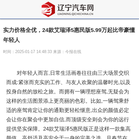
实力价格全优，24款艾瑞泽5惠民版5.99万起比帝豪懂
年轻人
时间：2025-01-17 14:48:33 来源：今报在线
对年轻人而言,日常生活画卷往往由三大场景交织
而成:紧张而充实的工作、与友人欢聚的温馨时光,以及
投身自然的放松之旅。而拥有一辆理想座驾,无疑会为
这样的生活图景添上更亮丽的色彩。比如,一辆驾乘舒
适的座驾肯定让你的通勤更轻松惬意,出众的颜值必定
会让你在聚会中更加自信,而顶级安全则会为你的远行
提供坚实保障。24款艾瑞泽5惠民版正是这样一款集高
颜值、高舒适及高安全于一身的完美之选。且春节在