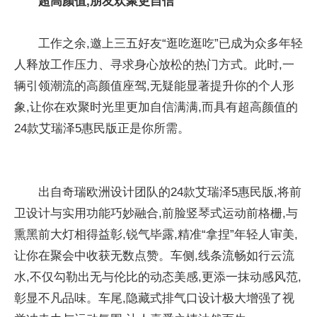
超高颜值,朋友欢聚更自信
工作之余,邀上三五好友“逛吃逛吃”已成为众多年轻
人释放工作压力、寻求身心放松的热门方式。此时,一
辆引领潮流的高颜值座驾,无疑能显著提升你的个人形
象,让你在欢聚时光里更加自信满满,而具有超高颜值的
24款艾瑞泽5惠民版正是你所需。
出自奇瑞欧洲设计团队的24款艾瑞泽5惠民版,将前
卫设计与实用功能巧妙融合,前脸竖琴式运动前格栅,与
熏黑前大灯相得益彰,锐气毕露,精准“拿捏”年轻人审美,
让你在聚会中收获无数点赞。车侧,线条流畅如行云流
水,不仅勾勒出无与伦比的动态美感,更添一抹动感风范,
彰显不凡品味。车尾,隐藏式排气口设计极大增强了视