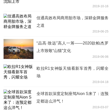
2019-10-16
佳通高效布局商用胎市场，深耕金牌服务
之道
2019-06-25
“品高·致远”高人一筹——2020款帕杰罗
上市致敬“山猫”文化
2019-06-06
欧拉R1女神版天猫看新车首秀，闪耀全
场
2019-04-18
全球首款深度定制座驾Aion S来了：连预
定都这么洋气！
2019-03-07