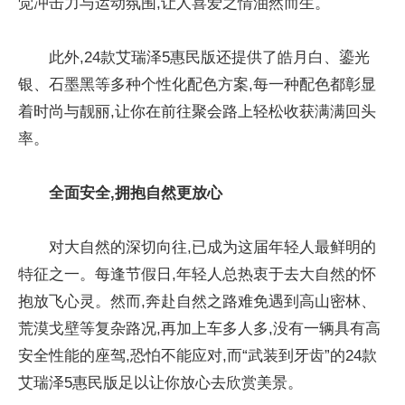
觉冲击力与运动氛围,让人喜爱之情油然而生。
此外,24款艾瑞泽5惠民版还提供了皓月白、鎏光
银、石墨黑等多种个
性
化配色方案,每一种配色都彰显
着时尚与靓丽,让你在前往聚会路上轻松收获满满回头
率。
全面安全,拥抱自然更放心
对大自然的深切向往,已成为这届年轻人最鲜明的
特征之一。每逢节假日,年轻人总热衷于去大自然的怀
抱放飞心灵。然而,奔赴自然之路难免遇到高山密林、
荒漠戈壁等复杂路况,再加上车多人多,没有一辆具有高
安全
性
能的座驾,恐怕不能应对,而“武装到牙齿”的24款
艾瑞泽5惠民版足以让你放心去欣赏美景。