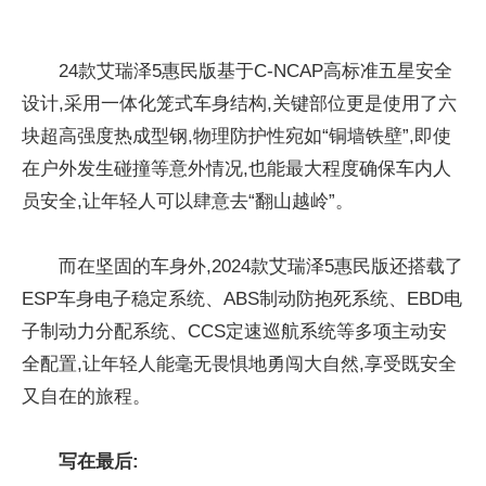
24款艾瑞泽5惠民版基于C-NCAP高标准五星安全
设计,采用一体化笼式车身结构,关键部位更是使用了六
块超高强度热成型钢,物理防护
性
宛如“铜墙铁壁”,即使
在户外发生碰撞等意外情况,也能最大程度确保车内人
员安全,让年轻人可以肆意去“翻山越岭”。
而在坚固的车身外,2024款艾瑞泽5惠民版还搭载了
ESP车身电子稳定系统、ABS制动防抱死系统、EBD电
子制动力分配系统、CCS定速巡航系统等多项主动安
全配置,让年轻人能毫无畏惧地勇闯大自然,享受既安全
又自在的旅程。
写在最后: