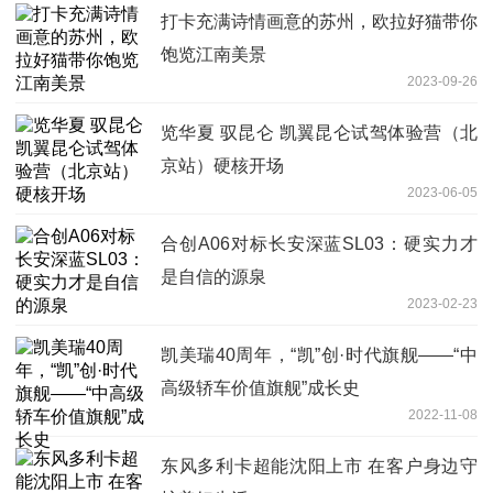
打卡充满诗情画意的苏州，欧拉好猫带你
饱览江南美景
2023-09-26
览华夏 驭昆仑 凯翼昆仑试驾体验营（北
京站）硬核开场
2023-06-05
合创A06对标长安深蓝SL03：硬实力才
是自信的源泉
2023-02-23
凯美瑞40周年，“凯”创·时代旗舰——“中
高级轿车价值旗舰”成长史
2022-11-08
东风多利卡超能沈阳上市 在客户身边守