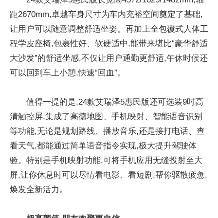
距2670mm,卓越车身尺寸为车内充裕空间奠定了基础,
让用户可以随意调整舒适坐姿。再加上全包覆式人体工
程学皮座椅,包裹
性
好、软硬适中,能带来堪比“豪华舒适
大沙发”的舒适坐感,不仅让用户通勤更舒适,午休时候还
可以回到车上小憩,快速“回血”。
值得一提的是,24款艾瑞泽5惠民版还可选装9吋高
清触控屏,集成了高德地图、手机映射、智能语音识别
等功能,无论是规划路线、播放音乐,还是接打电话、查
看天气,都能通过简单语音指令实现,极大提升驾驶体
验。特别是手机映射功能,可将手机应用无缝投射至大
屏,让你休息时可以尽情看电影、看短剧,帮你驱散疲惫,
焕发全新活力。